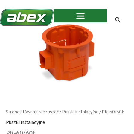
Przejdź
do
treści
Strona główna
/
Nie ruszać
/
Puszki instalacyjne
/ PK-60/60Ł
Puszki instalacyjne
PK-60/60Ł