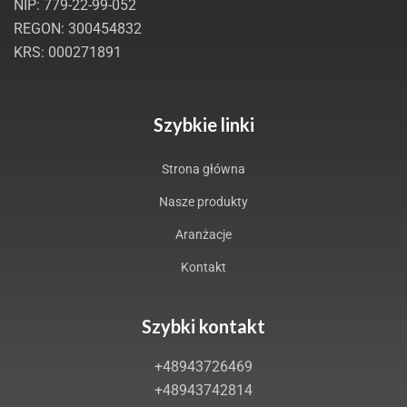
NIP: 779-22-99-052
REGON: 300454832
KRS: 000271891
Szybkie linki
Strona główna
Nasze produkty
Aranżacje
Kontakt
Szybki kontakt
+48943726469
+48943742814