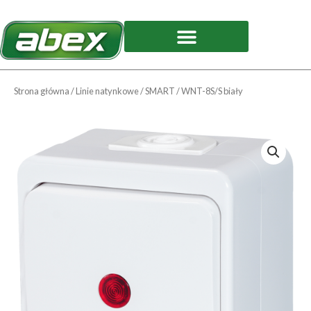
Przejdź
do
treści
Strona główna
/
Linie natynkowe
/
SMART
/ WNT-8S/S biały