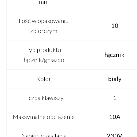
mm
Ilość w opakowaniu
10
zbiorczym
Typ produktu
łącznik
łącznik/gniazdo
Kolor
biały
Liczba klawiszy
1
Maksymalne obciążenie
10A
Napięcie zasilania
230V