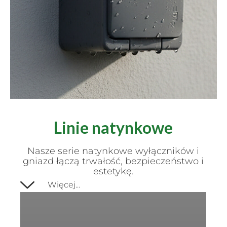
SMART
Linie natynkowe
ARANŻACJE
Nasze serie natynkowe wyłączników i
gniazd łączą trwałość, bezpieczeństwo i
Sprawdź nasze i Wasze aranżacje
estetykę.
produktów serii SMART. Mogą one pomóc
Więcej...
podjąć Tobie decyzję o ich zakupie do
domu, mieszkania, czy biura. Zainspiruj się
realizacjami zadowolonych Klientów.