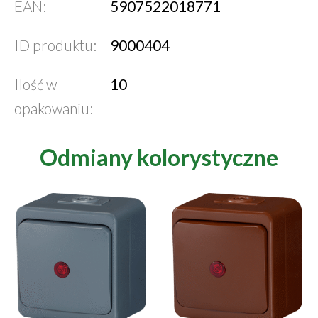
EAN:
5907522018771
ID produktu:
9000404
Ilość w
10
opakowaniu:
Odmiany kolorystyczne